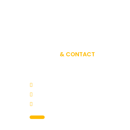
A PROPOS
& CONTACT
Vous avez un projet d’évènement ? iPub Events di
charge toutes les prestations selon vos désirs !
Rez de chaussé, APPT 2B -Scat Urbam Lot V/4
info@ipub-events.com
+221 77 457 41 25
MENU