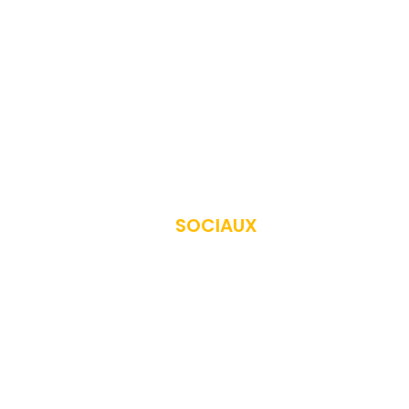
Accueil
A propos
Evénements
Offres
Nous contacter
Créer votre événement
RÉSEAUX
SOCIAUX
Rejoignez la communauté
iPub Events
sur les r