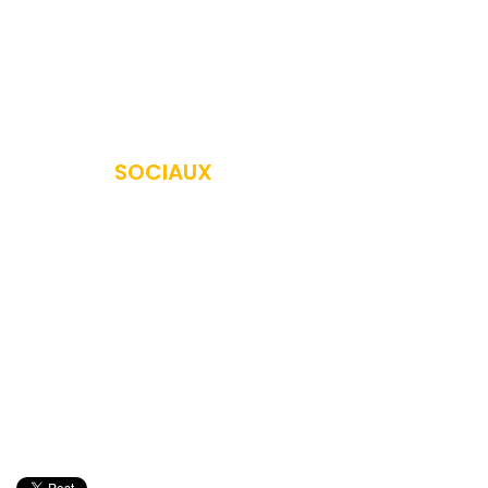
Offres
Nous contacter
Créer votre événement
RÉSEAUX
SOCIAUX
Rejoignez la communauté
iPub Events
sur les réseaux
sociaux.