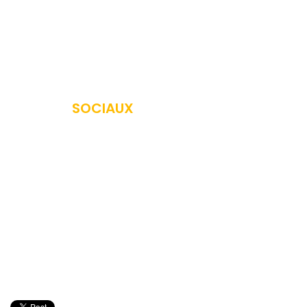
Offres
Nous contacter
Créer votre événement
RÉSEAUX
SOCIAUX
Rejoignez la communauté
iPub Events
sur les réseaux
sociaux.