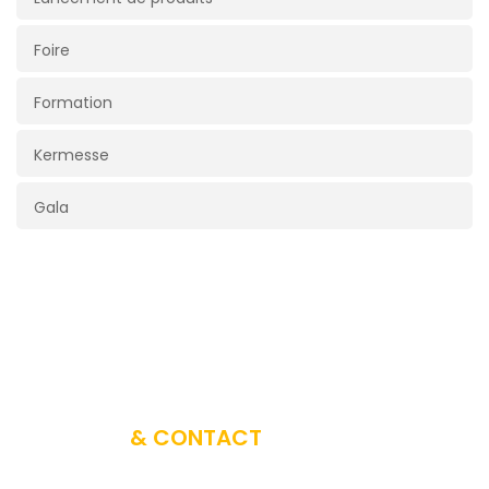
Foire
Formation
Kermesse
Gala
A PROPOS
& CONTACT
Vous avez un projet d’évènement ? iPub Events diffuse et